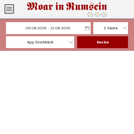
2 Gäste
App Etschblick
Suche